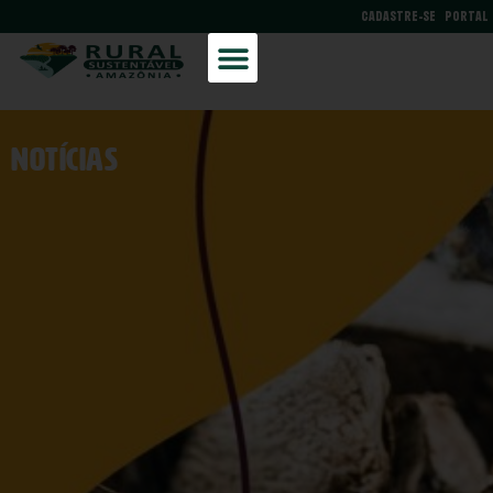
CADASTRE-SE
PORTAL
NOtícias