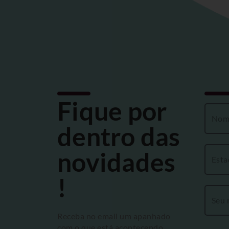
Fique por
dentro das
novidades
!
Receba no email um apanhado
com o que está acontecendo