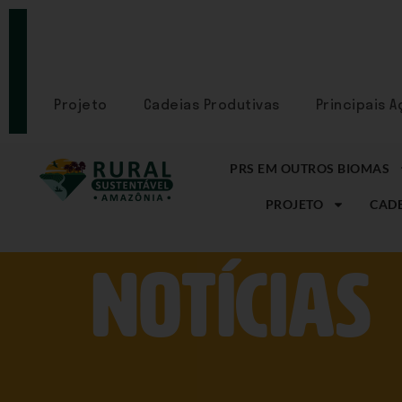
PORTAL
CADASTRE-
SE
Projeto
Cadeias Produtivas
Principais 
PRS EM OUTROS BIOMAS
PROJETO
CADE
NOtícias