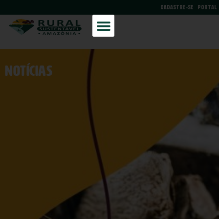
CADASTRE-SE
PORTAL
NOtícias