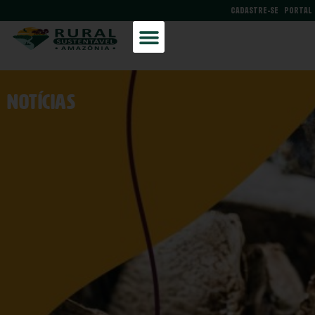
CADASTRE-SE
PORTAL
NOtícias