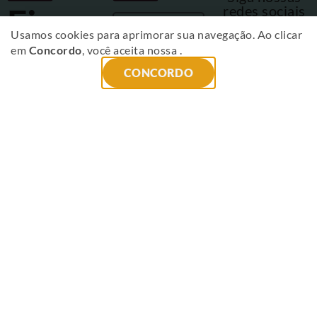
Fique
redes sociais
Usamos cookies para aprimorar sua navegação. Ao clicar
por
em
Concordo
, você aceita nossa
.
CONCORDO
dentro
das
novidades
!
ENVIAR
Receba no email
um apanhado
com o que está
acontecendo no
Projeto, temas
relacionados à