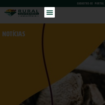
CADASTRE-SE
PORTAL
NOtícias