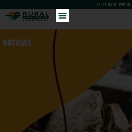
CADASTRE-SE
PORTAL
NOtícias