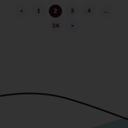
<
1
2
3
4
…
34
>