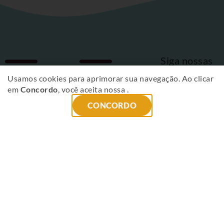
Siga nossas
Fique
redes sociais
Usamos cookies para aprimorar sua navegação. Ao clicar
em
Concordo
, você aceita nossa
.
por
CONCORDO
dentro
das
novidades
!
ENVIAR