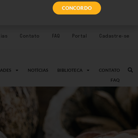
CONCORDO
ias
Contato
FAQ
Portal
Cadastre-se
ADES
NOTÍCIAS
BIBLIOTECA
CONTATO
FAQ