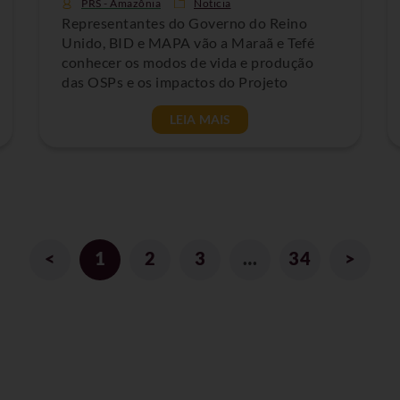
PRS - Amazônia
Noticia
Representantes do Governo do Reino
Unido, BID e MAPA vão a Maraã e Tefé
conhecer os modos de vida e produção
das OSPs e os impactos do Projeto
LEIA MAIS
<
1
2
3
…
34
>