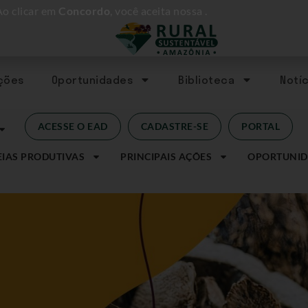
Ao clicar em
Concordo
, você aceita nossa
.
Ações
Oportunidades
Biblioteca
Notíc
ACESSE O EAD
CADASTRE-SE
PORTAL
IAS PRODUTIVAS
PRINCIPAIS AÇÕES
OPORTUNID