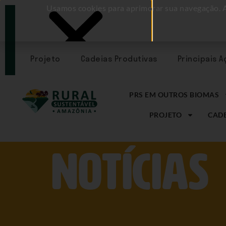
Usamos cookies para aprimorar sua navegação. 
PORTAL
CADASTRE-
SE
Projeto
Cadeias Produtivas
Principais 
PRS EM OUTROS BIOMAS
PROJETO
CADE
NOtícias