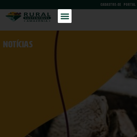
CADASTRE-SE
PORTAL
NOtícias