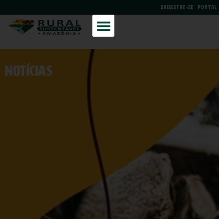
CADASTRE-SE
PORTAL
NOtícias