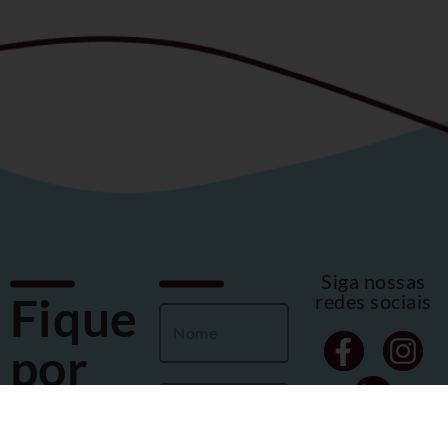
Siga nossas
Fique
redes sociais
por
dentro