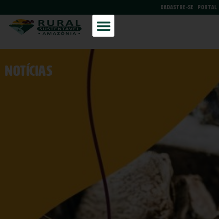
CADASTRE-SE
PORTAL
NOtícias