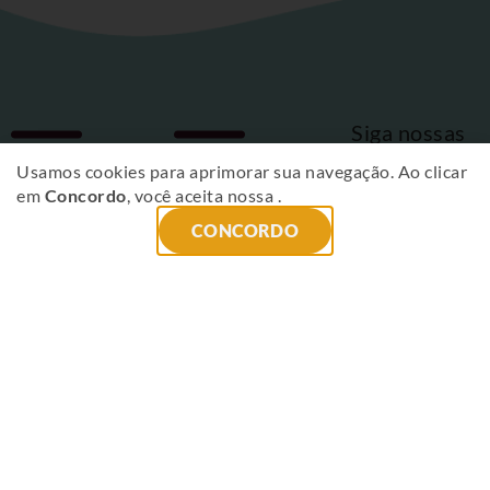
Siga nossas
Fique
redes sociais
Usamos cookies para aprimorar sua navegação. Ao clicar
em
Concordo
, você aceita nossa
.
por
CONCORDO
dentro
das
novidades
!
ENVIAR