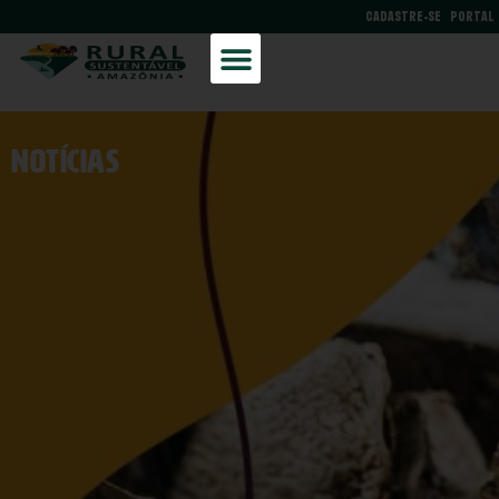
CADASTRE-SE
PORTAL
NOtícias