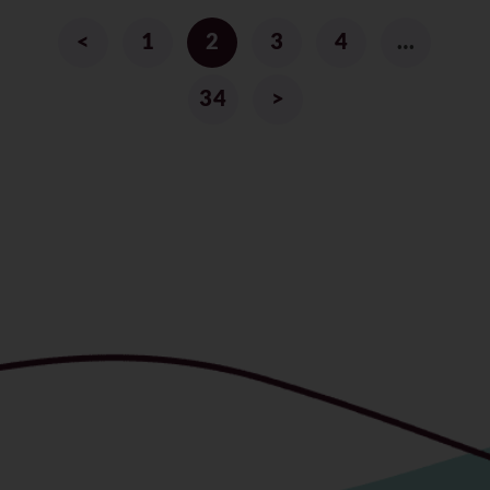
<
1
2
3
4
…
34
>