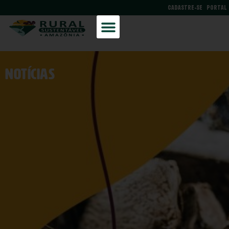
CADASTRE-SE
PORTAL
NOtícias