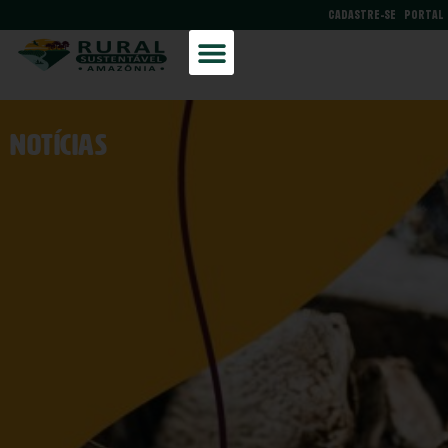
CADASTRE-SE
PORTAL
NOtícias