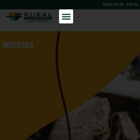
CADASTRE-SE
PORTAL
NOtícias