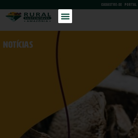
CADASTRE-SE
PORTAL
NOtícias