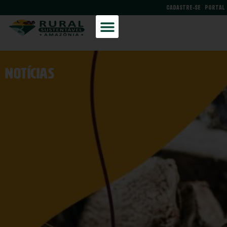
CADASTRE-SE
PORTAL
NOtícias