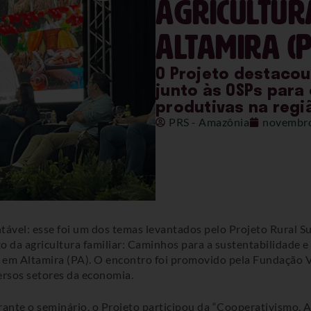
agricultur
Altamira (P
O Projeto destacou
junto às OSPs para 
produtivas na regi
PRS - Amazônia
novembro
entável: esse foi um dos temas levantados pelo Projeto Rural 
o da agricultura familiar: Caminhos para a sustentabilidade 
, em Altamira (PA). O encontro foi promovido pela Fundação V
ersos setores da economia.
rante o seminário, o Projeto participou da “Cooperativismo, 