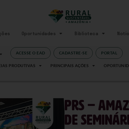
Ações
Oportunidades
Biblioteca
Notíc
ACESSE O EAD
CADASTRE-SE
PORTAL
IAS PRODUTIVAS
PRINCIPAIS AÇÕES
OPORTUNID
PRS – Amaz
de seminár