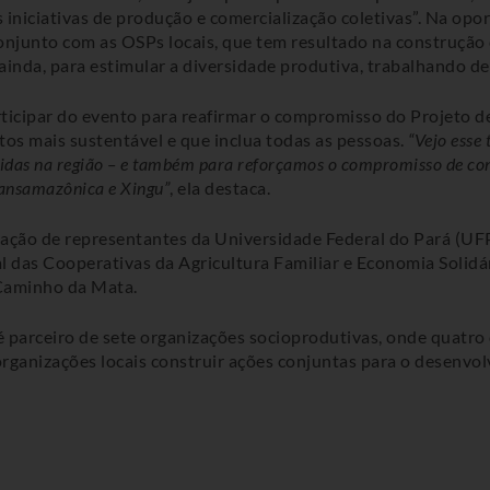
s iniciativas de produção e comercialização coletivas”. Na op
conjunto com as OSPs locais, que tem resultado na construção
inda, para estimular a diversidade produtiva, trabalhando des
icipar do evento para reafirmar o compromisso do Projeto de
tos mais sustentável e que inclua todas as pessoas.
“Vejo esse
das na região – e também para reforçamos o compromisso de cons
Transamazônica e Xingu”
, ela destaca.
ção de representantes da Universidade Federal do Pará (UFPA
 das Cooperativas da Agricultura Familiar e Economia Solidár
 Caminho da Mata.
 parceiro de sete organizações socioprodutivas, onde quatro
 organizações locais construir ações conjuntas para o desenv