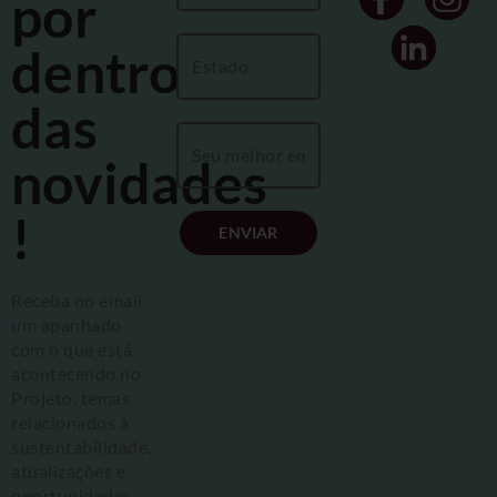
por
dentro
das
novidades
!
ENVIAR
Receba no email
um apanhado
com o que está
acontecendo no
Projeto, temas
relacionados à
sustentabilidade,
atualizações e
oportunidades.