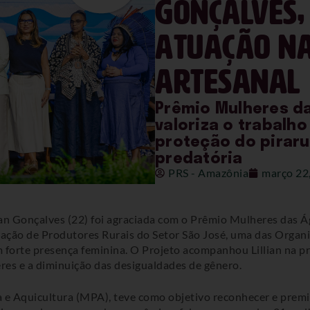
Gonçalves,
atuação na
artesanal
Prêmio Mulheres d
valoriza o trabalh
proteção do piraru
predatória
PRS - Amazônia
março 22
llian Gonçalves (22) foi agraciada com o Prêmio Mulheres das 
ociação de Produtores Rurais do Setor São José, uma das Orga
orte presença feminina. O Projeto acompanhou Lillian na pre
es e a diminuição das desigualdades de gênero.
 e Aquicultura (MPA), teve como objetivo reconhecer e premi