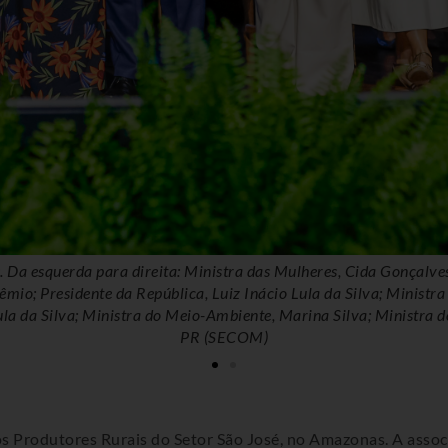
rêmio Mulheres das Águas, no teatro do Hotel Royal Tulip Brasí
Stuckert / PR (SECOM)
dos Produtores Rurais do Setor São José, no Amazonas. A asso