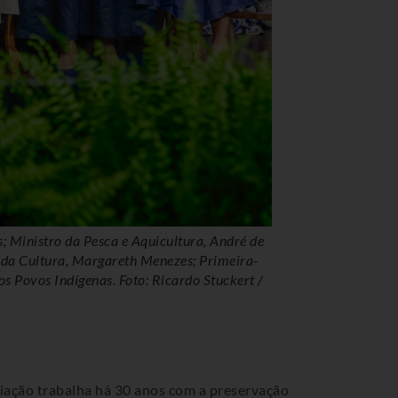
lia Alvorada. Brasília - DF. Foto: Ricardo
Lillian recebe o Pr
Pádua; Lillian Gon
dama da Presidência
ciação trabalha há 30 anos com a preservação