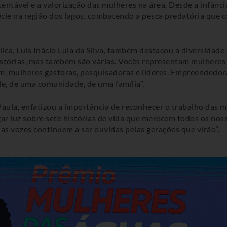
tável e a valorização das mulheres na área. Desde a infância
écie na região dos lagos, combatendo a pesca predatória que c
ica, Luís Inácio Lula da Silva, também destacou a diversidade
stórias, mas também são várias. Vocês representam mulheres 
bém, mulheres gestoras, pesquisadoras e líderes. Empreendedo
de, de uma comunidade, de uma família”.
aula, enfatizou a importância de reconhecer o trabalho das ma
ogar luz sobre sete histórias de vida que merecem todos os no
s vozes continuem a ser ouvidas pelas gerações que virão”.