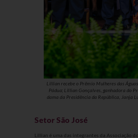
Homenagem às vencedoras da 1ª Edição do P
quicultura, André de
 Menezes; Primeira-
: Ricardo Stuckert /
Setor São José
Lillian é uma das integrantes da Associação 