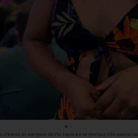
s cresceu às margens do rio Japurá e se destaca não apenas p