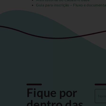
Guia para inscrição – Fluxo e document
Fique por
dentro das