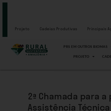
PORTAL
CADASTRE-
SE
Projeto
Cadeias Produtivas
Principais 
PRS EM OUTROS BIOMAS
PROJETO
CADE
2ª Chamada para a p
Assistência Técnica