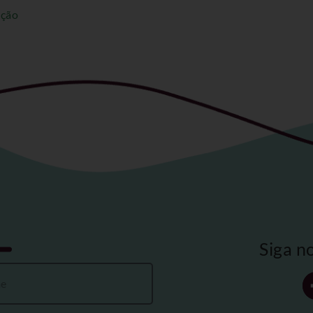
ação
Siga n