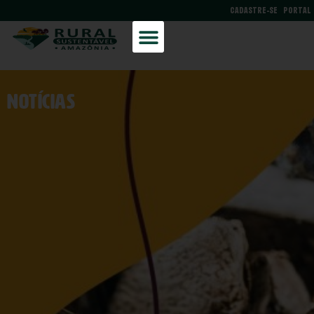
CADASTRE-SE
PORTAL
NOtícias