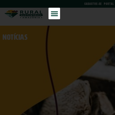
CADASTRE-SE
PORTAL
NOtícias