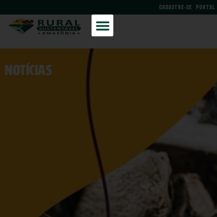
CADASTRE-SE
PORTAL
NOtícias