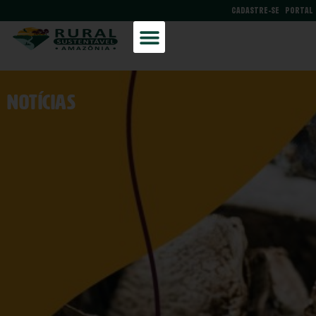
CADASTRE-SE
PORTAL
NOtícias