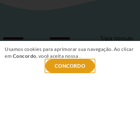
Siga nossas
Fique
redes sociais
Usamos cookies para aprimorar sua navegação. Ao clicar
em
Concordo
, você aceita nossa
.
por
CONCORDO
dentro
das
novidades
!
ENVIAR