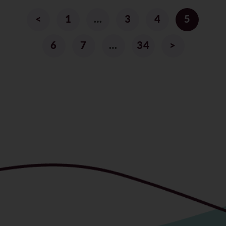
<
1
…
3
4
5
6
7
…
34
>