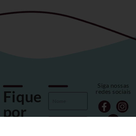
Siga nossas
Fique
redes sociais
por
dentro