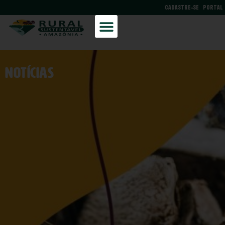
CADASTRE-SE
PORTAL
NOtícias