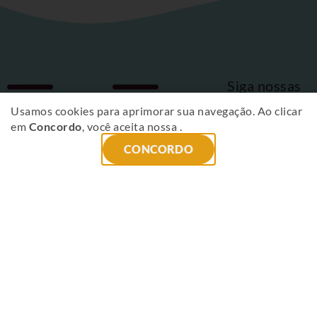
Siga nossas
Fique
redes sociais
Usamos cookies para aprimorar sua navegação. Ao clicar
em
Concordo
, você aceita nossa
.
por
CONCORDO
dentro
das
novidades
!
ENVIAR