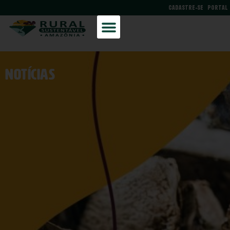
CADASTRE-SE
PORTAL
NOtícias