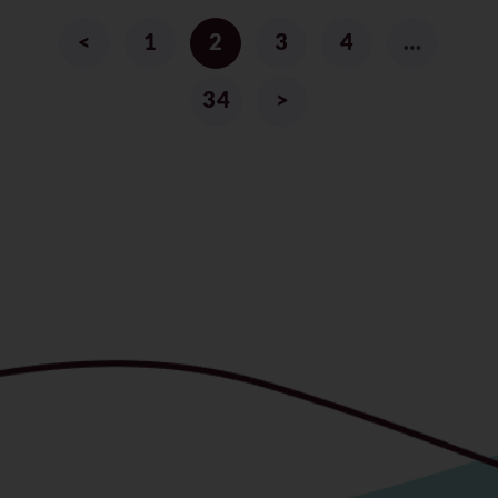
<
1
2
3
4
…
34
>