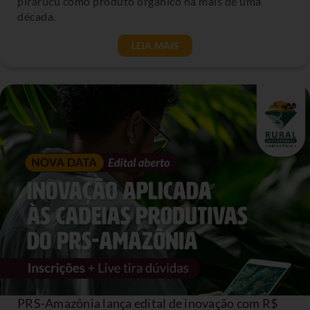
pirarucu como produto orgânico há mais de uma
década.
LEIA MAIS
PRS-Amazônia lança edital de inovação com R$