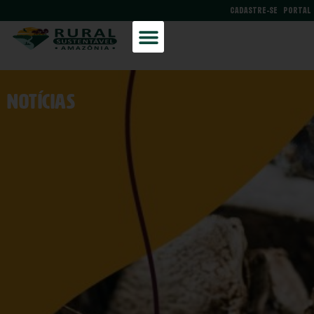
CADASTRE-SE
PORTAL
NOtícias