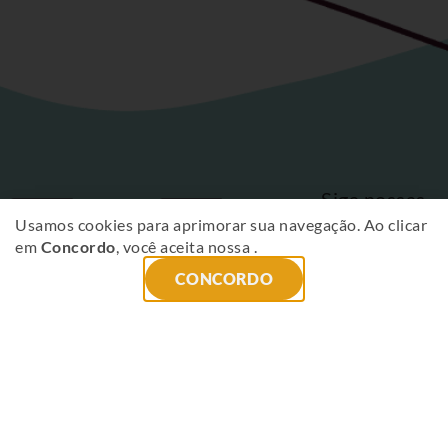
Siga nossas
Fique
redes sociais
Usamos cookies para aprimorar sua navegação. Ao clicar
em
Concordo
, você aceita nossa
.
por
CONCORDO
dentro
das
novidades