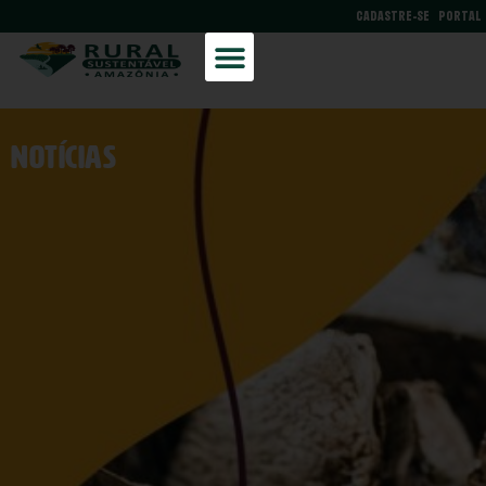
CADASTRE-SE
PORTAL
NOtícias