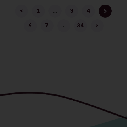
<
1
…
3
4
5
6
7
…
34
>