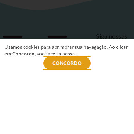
Siga nossas
Fique
redes sociais
Usamos cookies para aprimorar sua navegação. Ao clicar
em
Concordo
, você aceita nossa
.
por
CONCORDO
dentro
das
novidades
!
ENVIAR