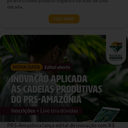
pirarucu como produto orgânico há mais de uma
década.
LEIA MAIS
PRS-Amazônia lança edital de inovação com R$