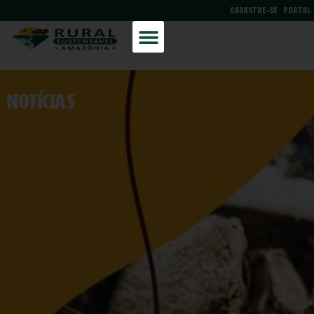
CADASTRE-SE
PORTAL
NOtícias