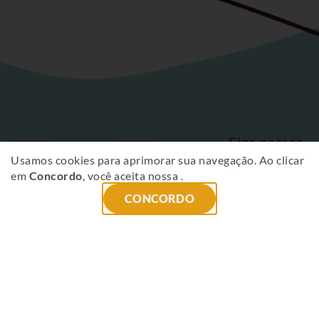
Siga nossas
Fique
redes sociais
Usamos cookies para aprimorar sua navegação. Ao clicar
em
Concordo
, você aceita nossa
.
por
CONCORDO
dentro
das
novidades