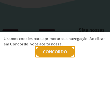
Siga nossas
Fique
redes sociais
Usamos cookies para aprimorar sua navegação. Ao clicar
em
Concordo
, você aceita nossa
.
por
CONCORDO
dentro
das
novidades
!
ENVIAR