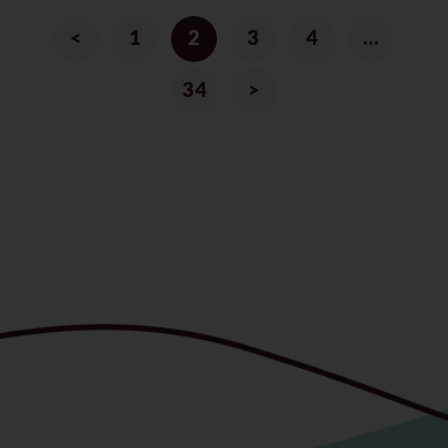
<
1
2
3
4
…
34
>