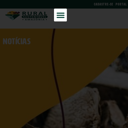
CADASTRE-SE
PORTAL
NOtícias