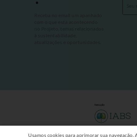
Receba no email um apanhado
com o que está acontecendo
no Projeto, temas relacionados
à sustentabilidade,
atualizações e oportunidades.
Usamos cookies para aprimorar sua navegação. 