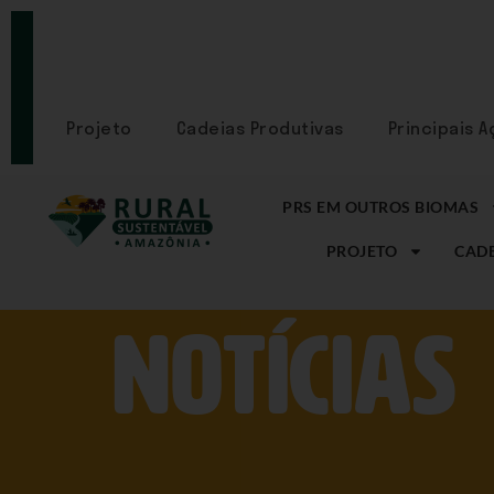
PORTAL
CADASTRE-
SE
Projeto
Cadeias Produtivas
Principais 
PRS EM OUTROS BIOMAS
PROJETO
CADE
NOtícias