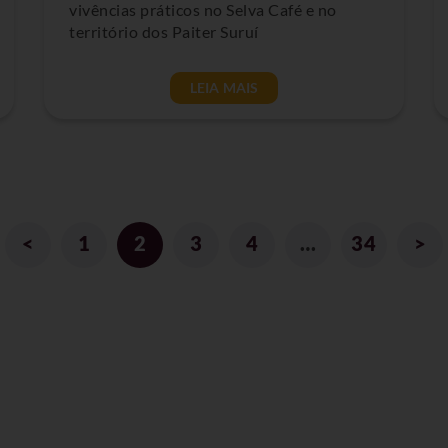
vivências práticos no Selva Café e no
território dos Paiter Suruí
LEIA MAIS
<
1
2
3
4
…
34
>