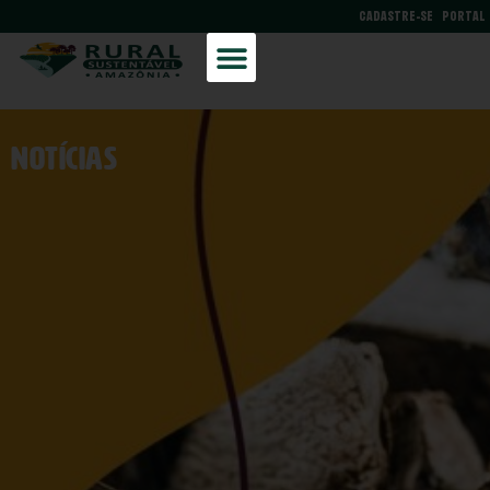
CADASTRE-SE
PORTAL
NOtícias