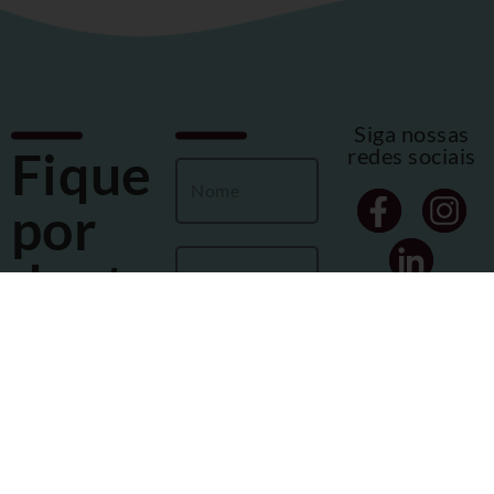
Siga nossas
Fique
redes sociais
por
dentro
das
novidades
!
ENVIAR