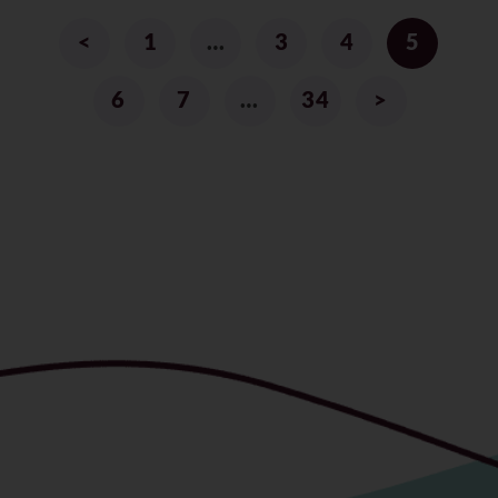
<
1
…
3
4
5
6
7
…
34
>