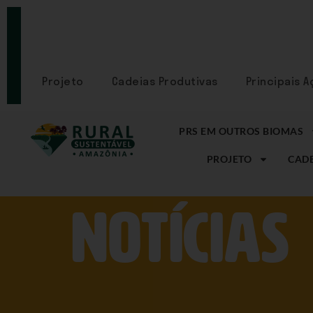
PORTAL
CADASTRE-
SE
Projeto
Cadeias Produtivas
Principais 
PRS EM OUTROS BIOMAS
PROJETO
CADE
NOtícias