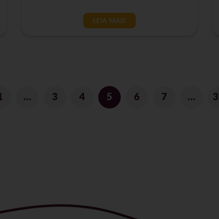
LEIA MAIS
1
…
3
4
5
6
7
…
3