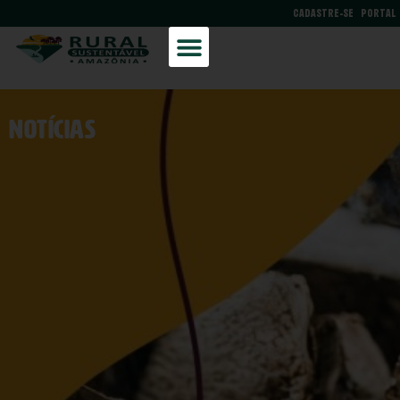
CADASTRE-SE
PORTAL
NOtícias