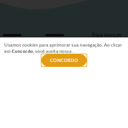
Siga nossas
Fique
redes sociais
Usamos cookies para aprimorar sua navegação. Ao clicar
em
Concordo
, você aceita nossa
.
por
CONCORDO
dentro
das
novidades
!
ENVIAR