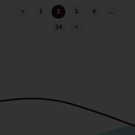
<
1
2
3
4
…
34
>