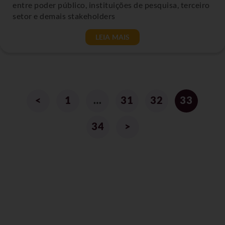
entre poder público, instituições de pesquisa, terceiro
setor e demais stakeholders
LEIA MAIS
<
1
…
31
32
33
34
>