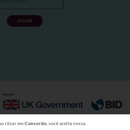
ENVIAR
Copyright © 2025 – Projeto Rural Sustentável – Amazônia.
Ao clicar em
Concordo
, você aceita nossa
.
dade Intelectual do Banco Interamericano de Desenvolviment