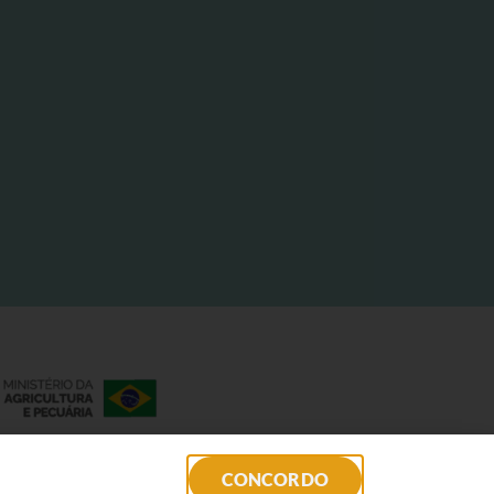
CONCORDO
o (BID).