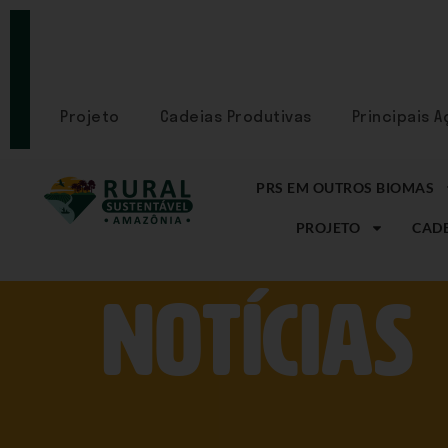
PORTAL
CADASTRE-
SE
Projeto
Cadeias Produtivas
Principais 
PRS EM OUTROS BIOMAS
PROJETO
CADE
NOtícias