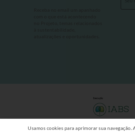
Receba no email um apanhado
com o que está acontecendo
no Projeto, temas relacionados
à sustentabilidade,
atualizações e oportunidades.
Usamos cookies para aprimorar sua navegação. 
Proprie