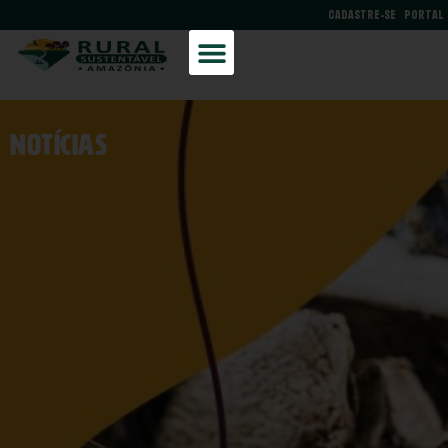
CADASTRE-SE
PORTAL
NOtícias