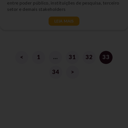
entre poder público, instituições de pesquisa, terceiro
setor e demais stakeholders
LEIA MAIS
<
1
…
31
32
33
34
>