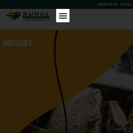
CADASTRE-SE
PORTAL
NOtícias