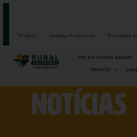
PORTAL
CADASTRE-
SE
Projeto
Cadeias Produtivas
Principais 
PRS EM OUTROS BIOMAS
PROJETO
CADE
NOtícias