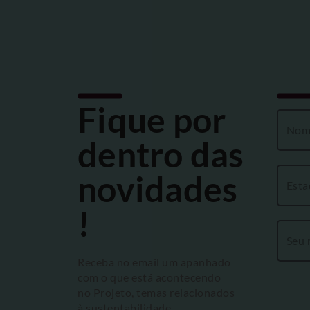
Fique por
dentro das
novidades
!
Receba no email um apanhado
com o que está acontecendo
no Projeto, temas relacionados
à sustentabilidade,