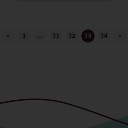
<
1
…
31
32
33
34
>