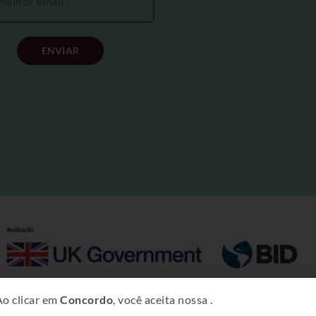
ENVIAR
Copyright © 2025 – Projeto Rural Sustentável – Amazônia.
Ao clicar em
Concordo
, você aceita nossa
.
dade Intelectual do Banco Interamericano de Desenvolviment