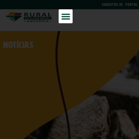
CADASTRE-SE
PORTAL
NOtícias