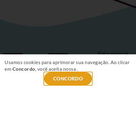
Siga nossas
Fique
redes sociais
Usamos cookies para aprimorar sua navegação. Ao clicar
em
Concordo
, você aceita nossa
.
por
CONCORDO
dentro
das
novidades