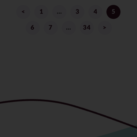
<
1
…
3
4
5
6
7
…
34
>