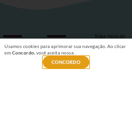
Siga nossas
Fique
redes sociais
Usamos cookies para aprimorar sua navegação. Ao clicar
em
Concordo
, você aceita nossa
.
por
CONCORDO
dentro
das
novidades
!
ENVIAR