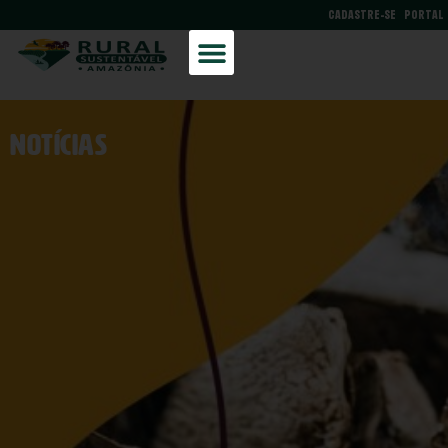
CADASTRE-SE
PORTAL
NOtícias