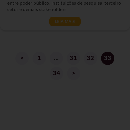
entre poder público, instituições de pesquisa, terceiro
setor e demais stakeholders
LEIA MAIS
<
1
…
31
32
33
34
>