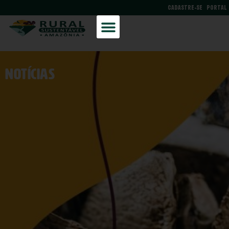
CADASTRE-SE
PORTAL
NOtícias