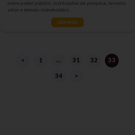
entre poder público, instituições de pesquisa, terceiro
setor e demais stakeholders
LEIA MAIS
<
1
…
31
32
33
34
>