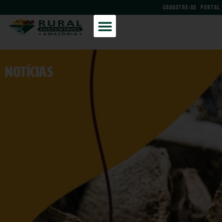
CADASTRE-SE
PORTAL
NOtícias