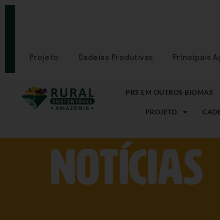
PORTAL
CADASTRE-
SE
Projeto
Cadeias Produtivas
Principais 
PRS EM OUTROS BIOMAS
PROJETO
CADE
NOtícias