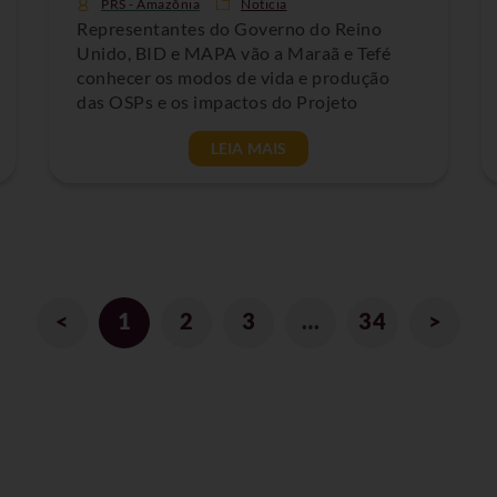
PRS - Amazônia
Noticia
Representantes do Governo do Reino
Unido, BID e MAPA vão a Maraã e Tefé
conhecer os modos de vida e produção
das OSPs e os impactos do Projeto
LEIA MAIS
<
1
2
3
…
34
>