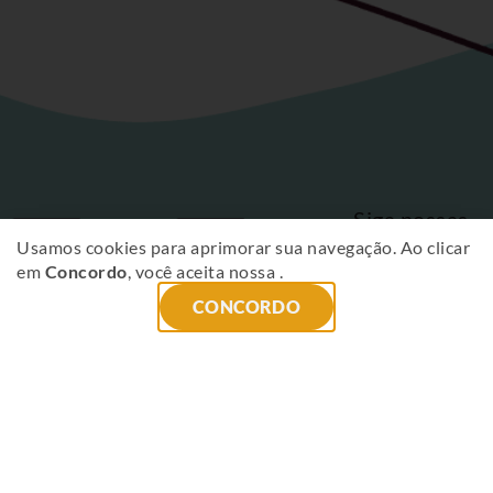
Siga nossas
Fique
redes sociais
Usamos cookies para aprimorar sua navegação. Ao clicar
em
Concordo
, você aceita nossa
.
por
CONCORDO
dentro
das
novidades