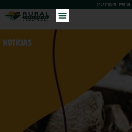
CADASTRE-SE
PORTAL
NOtícias