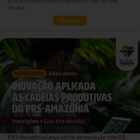
pirarucu como produto orgânico há mais de uma
década.
LEIA MAIS
PRS-Amazônia lança edital de inovação com R$