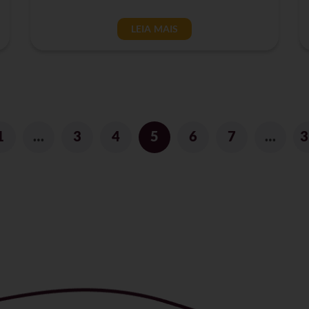
LEIA MAIS
1
…
3
4
5
6
7
…
3