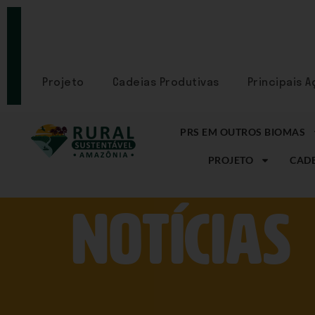
PORTAL
CADASTRE-
SE
Projeto
Cadeias Produtivas
Principais 
PRS EM OUTROS BIOMAS
PROJETO
CADE
NOtícias